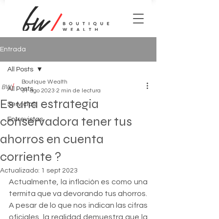
Entrada
All Posts
Boutique Wealth
All Posts
31 ago 2023
2 min de lectura
Es una estrategia
Servicios
conservadora tener tus
Entrevistas
ahorros en cuenta
corriente ?
Actualizado:
1 sept 2023
Actualmente, la inflación es como una 
termita que va devorando tus ahorros. 
A pesar de lo que nos indican las cifras 
oficiales, la realidad demuestra que la 