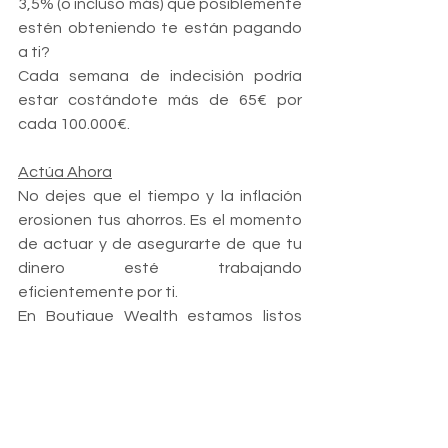
3,5% (o incluso más) que posiblemente 
estén obteniendo te están pagando 
a ti? 
Cada semana de indecisión podría 
estar costándote más de 65€ por 
cada 100.000€.
Actúa Ahora
No dejes que el tiempo y la inflación 
erosionen tus ahorros. Es el momento 
de actuar y de asegurarte de que tu 
dinero esté trabajando 
eficientemente por ti. 
En Boutique Wealth estamos listos 
para acompañarte en este viaje 
financiero. ¿A qué esperas? 
Contacta con nosotros hoy mismo 
escribiéndonos a 
asesoramiento@boutiquewealth.es
 o 