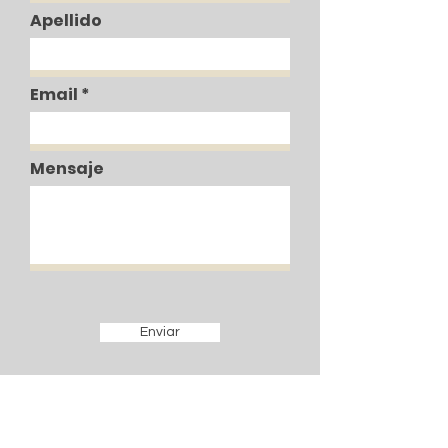
Apellido
Email
Mensaje
Enviar
Los datos aquí incorporados, serán