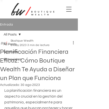
Entrada
All Posts
Boutique Wealth
All Posts
5 may 2023
3 min de lectura
Planificación Financiera
Servicios
Eficaz: Cómo Boutique
Entrevistas
Wealth Te Ayuda a Diseñar
un Plan que Funciona
Actualizado:
30 ago 2023
La planificación financiera es un 
aspecto crucial en la gestión del 
patrimonio, especialmente para 
aquellos que buscan proteger y hacer 